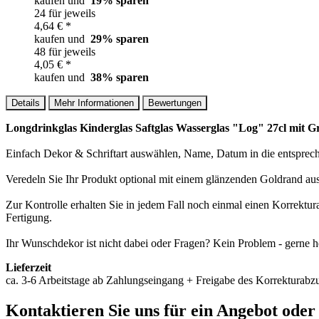
kaufen und
19
% sparen
24 für jeweils
4,64 € *
kaufen und
29
% sparen
48 für jeweils
4,05 € *
kaufen und
38
% sparen
Details
Mehr Informationen
Bewertungen
Longdrinkglas Kinderglas Saftglas Wasserglas "Log" 27cl mit G
Einfach Dekor & Schriftart auswählen, Name, Datum in die entspreche
Veredeln Sie Ihr Produkt optional mit einem glänzenden Goldrand au
Zur Kontrolle erhalten Sie in jedem Fall noch einmal einen Korrektu
Fertigung.
Ihr Wunschdekor ist nicht dabei oder Fragen? Kein Problem - gerne h
Lieferzeit
ca. 3-6 Arbeitstage ab Zahlungseingang + Freigabe des Korrekturabzu
Kontaktieren
Sie uns für ein Angebot oder