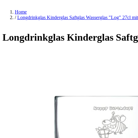
Home
/
Longdrinkglas Kinderglas Saftglas Wasserglas "Log" 27cl mi
Longdrinkglas Kinderglas Saftg