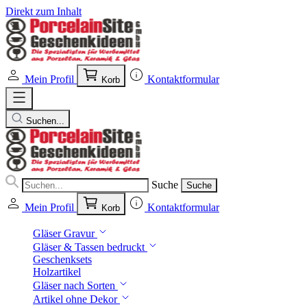
Direkt zum Inhalt
Mein Profil
Kontaktformular
Korb
Suchen...
Suche
Suche
Mein Profil
Kontaktformular
Korb
Gläser Gravur
Gläser & Tassen bedruckt
Geschenksets
Holzartikel
Gläser nach Sorten
Artikel ohne Dekor