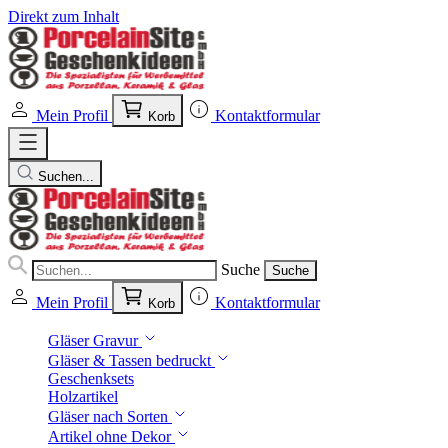
Direkt zum Inhalt
Mein Profil
Kontaktformular
Korb
Suchen...
Suche
Suche
Mein Profil
Kontaktformular
Korb
Gläser Gravur
Gläser & Tassen bedruckt
Geschenksets
Holzartikel
Gläser nach Sorten
Artikel ohne Dekor