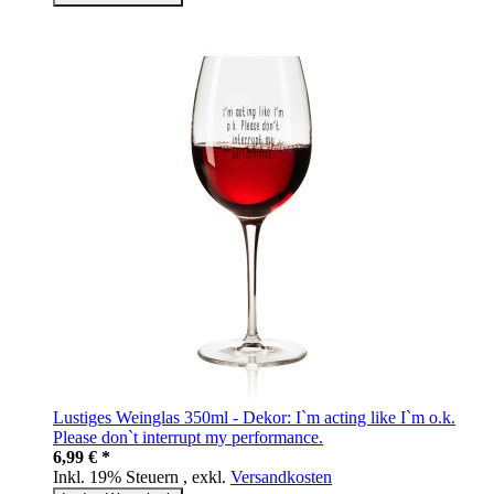
Lustiges Weinglas 350ml - Dekor: I`m acting like I`m o.k.
Please don`t interrupt my performance.
6,99 € *
Inkl. 19% Steuern
,
exkl.
Versandkosten