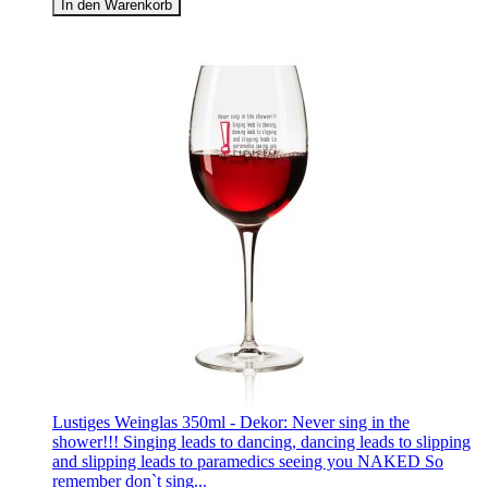
In den Warenkorb
Lustiges Weinglas 350ml - Dekor: Never sing in the
shower!!! Singing leads to dancing, dancing leads to slipping
and slipping leads to paramedics seeing you NAKED So
remember don`t sing...