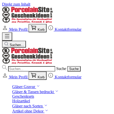
Direkt zum Inhalt
Mein Profil
Kontaktformular
Korb
Suchen...
Suche
Suche
Mein Profil
Kontaktformular
Korb
Gläser Gravur
Gläser & Tassen bedruckt
Geschenksets
Holzartikel
Gläser nach Sorten
Artikel ohne Dekor