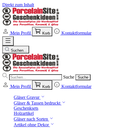
Direkt zum Inhalt
Mein Profil
Kontaktformular
Korb
Suchen...
Suche
Suche
Mein Profil
Kontaktformular
Korb
Gläser Gravur
Gläser & Tassen bedruckt
Geschenksets
Holzartikel
Gläser nach Sorten
Artikel ohne Dekor