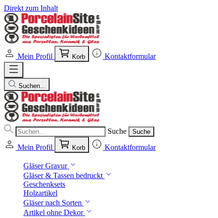
Direkt zum Inhalt
Mein Profil
Kontaktformular
Korb
Suchen...
Suche
Suche
Mein Profil
Kontaktformular
Korb
Gläser Gravur
Gläser & Tassen bedruckt
Geschenksets
Holzartikel
Gläser nach Sorten
Artikel ohne Dekor