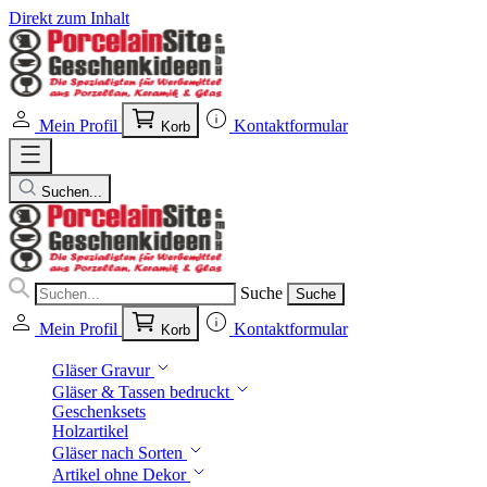
Direkt zum Inhalt
Mein Profil
Kontaktformular
Korb
Suchen...
Suche
Suche
Mein Profil
Kontaktformular
Korb
Gläser Gravur
Gläser & Tassen bedruckt
Geschenksets
Holzartikel
Gläser nach Sorten
Artikel ohne Dekor