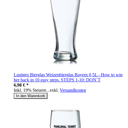
Lustiges Bierglas Weizenbierglas Bayern 0,5L - How to win
her back in 10 easy steps. STEPS 1-10: DON`T
6,98 € *
Inkl. 19% Steuern
,
exkl.
Versandkosten
In den Warenkorb