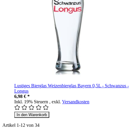
Lustiges Bierglas Weizenbierglas Bayern 0,5L - Schwanzus -
Longus
6,98 € *
Inkl. 19% Steuern
,
exkl.
Versandkosten
In den Warenkorb
Artikel
1
-
12
von
34