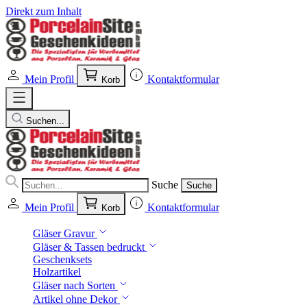
Direkt zum Inhalt
Mein Profil
Kontaktformular
Korb
Suchen...
Suche
Suche
Mein Profil
Kontaktformular
Korb
Gläser Gravur
Gläser & Tassen bedruckt
Geschenksets
Holzartikel
Gläser nach Sorten
Artikel ohne Dekor