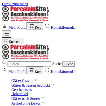
Direkt zum Inhalt
Mein Profil
Kontaktformular
Korb
Suchen...
Suche
Suche
Mein Profil
Kontaktformular
Korb
Gläser Gravur
Gläser & Tassen bedruckt
Geschenksets
Holzartikel
Gläser nach Sorten
Artikel ohne Dekor