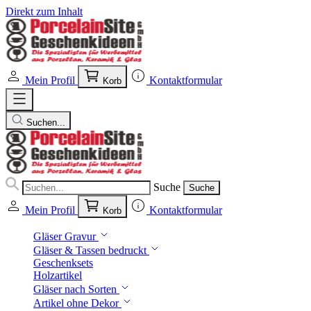
Direkt zum Inhalt
Mein Profil
Kontaktformular
Korb
Suchen...
Suche
Suche
Mein Profil
Kontaktformular
Korb
Gläser Gravur
Gläser & Tassen bedruckt
Geschenksets
Holzartikel
Gläser nach Sorten
Artikel ohne Dekor