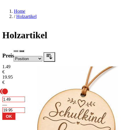
Home
/
Holzartikel
Holzartikel
Preis
1.49
€
19.95
€
—
OK