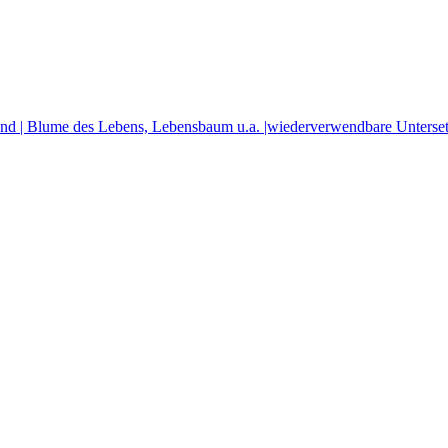
and | Blume des Lebens, Lebensbaum u.a. |wiederverwendbare Untersetze