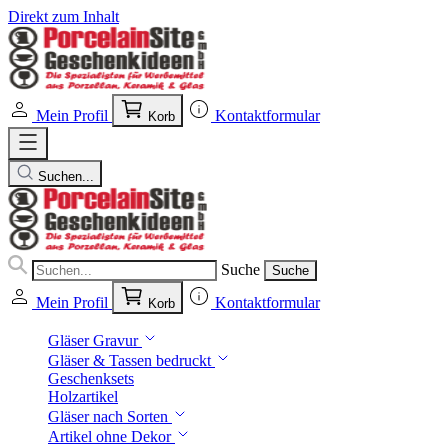
Direkt zum Inhalt
Mein Profil
Kontaktformular
Korb
Suchen...
Suche
Suche
Mein Profil
Kontaktformular
Korb
Gläser Gravur
Gläser & Tassen bedruckt
Geschenksets
Holzartikel
Gläser nach Sorten
Artikel ohne Dekor