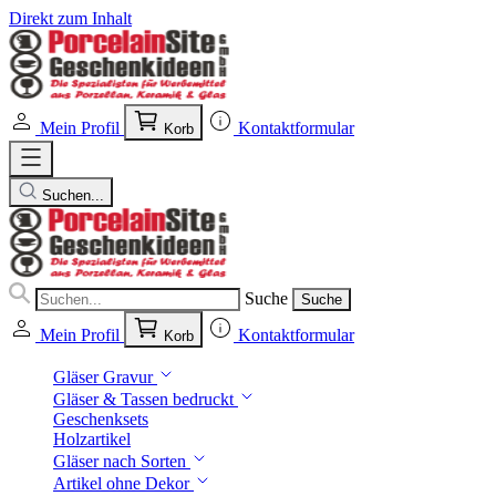
Direkt zum Inhalt
Mein Profil
Kontaktformular
Korb
Suchen...
Suche
Suche
Mein Profil
Kontaktformular
Korb
Gläser Gravur
Gläser & Tassen bedruckt
Geschenksets
Holzartikel
Gläser nach Sorten
Artikel ohne Dekor