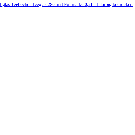
as Teebecher Teeglas 28cl mit Füllmarke 0,2L- 1-farbig bedrucken