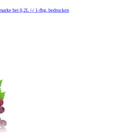
arke bei 0,2L /-/ 1-fbg. bedrucken