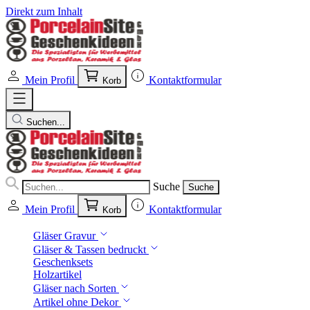
Direkt zum Inhalt
Mein Profil
Kontaktformular
Korb
Suchen...
Suche
Suche
Mein Profil
Kontaktformular
Korb
Gläser Gravur
Gläser & Tassen bedruckt
Geschenksets
Holzartikel
Gläser nach Sorten
Artikel ohne Dekor