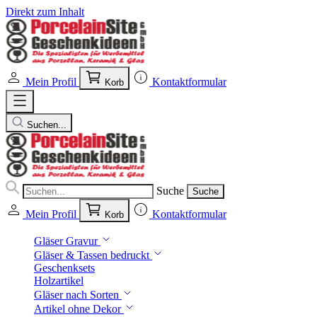
Direkt zum Inhalt
Mein Profil
Kontaktformular
Korb
Suchen...
Suche
Suche
Mein Profil
Kontaktformular
Korb
Gläser Gravur
Gläser & Tassen bedruckt
Geschenksets
Holzartikel
Gläser nach Sorten
Artikel ohne Dekor