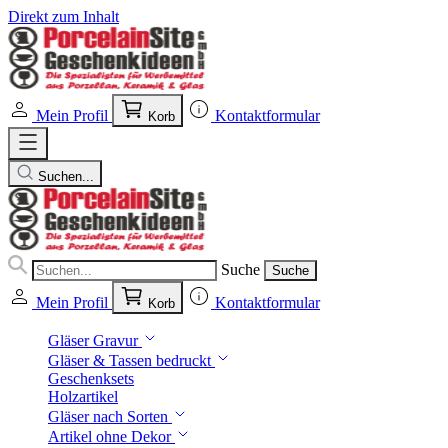
Direkt zum Inhalt
Mein Profil
Kontaktformular
Korb
Suchen...
Suche
Suche
Mein Profil
Kontaktformular
Korb
Gläser Gravur
Gläser & Tassen bedruckt
Geschenksets
Holzartikel
Gläser nach Sorten
Artikel ohne Dekor