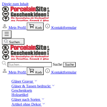
Direkt zum Inhalt
Mein Profil
Kontaktformular
Korb
Suchen...
Suche
Suche
Mein Profil
Kontaktformular
Korb
Gläser Gravur
Gläser & Tassen bedruckt
Geschenksets
Holzartikel
Gläser nach Sorten
Artikel ohne Dekor