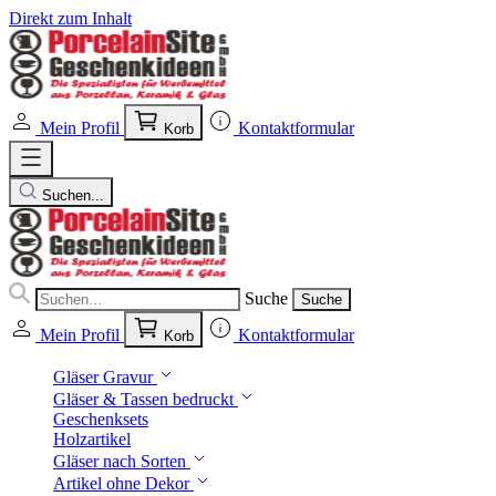
Direkt zum Inhalt
Mein Profil
Kontaktformular
Korb
Suchen...
Suche
Suche
Mein Profil
Kontaktformular
Korb
Gläser Gravur
Gläser & Tassen bedruckt
Geschenksets
Holzartikel
Gläser nach Sorten
Artikel ohne Dekor