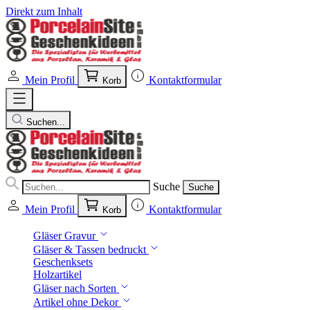
Direkt zum Inhalt
Mein Profil
Kontaktformular
Korb
Suchen...
Suche
Suche
Mein Profil
Kontaktformular
Korb
Gläser Gravur
Gläser & Tassen bedruckt
Geschenksets
Holzartikel
Gläser nach Sorten
Artikel ohne Dekor