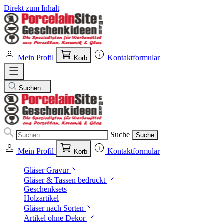
Direkt zum Inhalt
Mein Profil
Kontaktformular
Korb
Suchen...
Suche
Suche
Mein Profil
Kontaktformular
Korb
Gläser Gravur
Gläser & Tassen bedruckt
Geschenksets
Holzartikel
Gläser nach Sorten
Artikel ohne Dekor