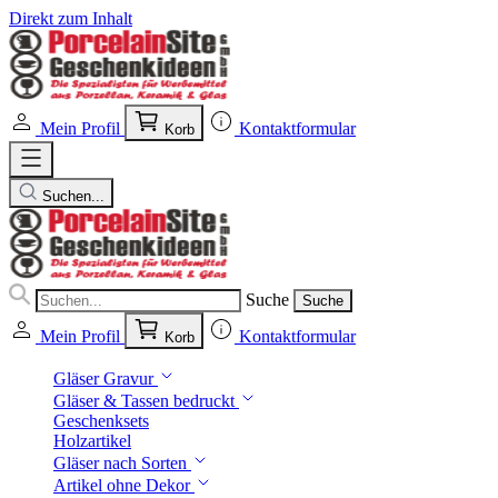
Direkt zum Inhalt
Mein Profil
Kontaktformular
Korb
Suchen...
Suche
Suche
Mein Profil
Kontaktformular
Korb
Gläser Gravur
Gläser & Tassen bedruckt
Geschenksets
Holzartikel
Gläser nach Sorten
Artikel ohne Dekor