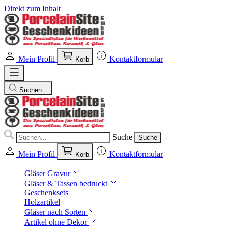
Direkt zum Inhalt
Mein Profil
Kontaktformular
Korb
Suchen...
Suche
Suche
Mein Profil
Kontaktformular
Korb
Gläser Gravur
Gläser & Tassen bedruckt
Geschenksets
Holzartikel
Gläser nach Sorten
Artikel ohne Dekor