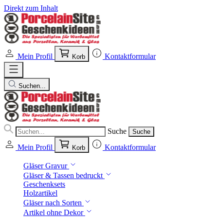
Direkt zum Inhalt
Mein Profil
Kontaktformular
Korb
Suchen...
Suche
Suche
Mein Profil
Kontaktformular
Korb
Gläser Gravur
Gläser & Tassen bedruckt
Geschenksets
Holzartikel
Gläser nach Sorten
Artikel ohne Dekor