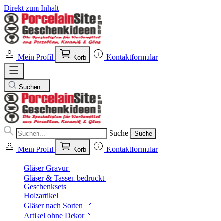
Direkt zum Inhalt
Mein Profil
Kontaktformular
Korb
Suchen...
Suche
Suche
Mein Profil
Kontaktformular
Korb
Gläser Gravur
Gläser & Tassen bedruckt
Geschenksets
Holzartikel
Gläser nach Sorten
Artikel ohne Dekor