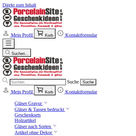
Direkt zum Inhalt
Mein Profil
Kontaktformular
Korb
Suchen...
Suche
Suche
Mein Profil
Kontaktformular
Korb
Gläser Gravur
Gläser & Tassen bedruckt
Geschenksets
Holzartikel
Gläser nach Sorten
Artikel ohne Dekor