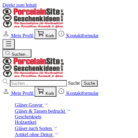
Direkt zum Inhalt
Mein Profil
Kontaktformular
Korb
Suchen...
Suche
Suche
Mein Profil
Kontaktformular
Korb
Gläser Gravur
Gläser & Tassen bedruckt
Geschenksets
Holzartikel
Gläser nach Sorten
Artikel ohne Dekor