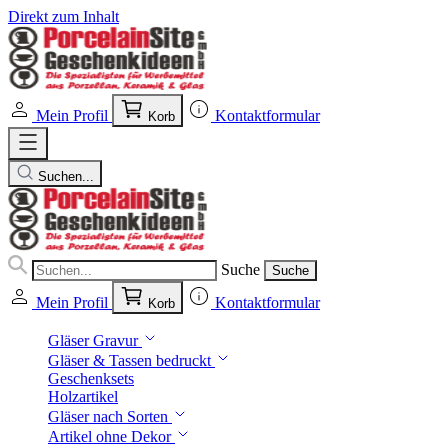
Direkt zum Inhalt
Mein Profil
Kontaktformular
Korb
Suchen...
Suche
Suche
Mein Profil
Kontaktformular
Korb
Gläser Gravur
Gläser & Tassen bedruckt
Geschenksets
Holzartikel
Gläser nach Sorten
Artikel ohne Dekor