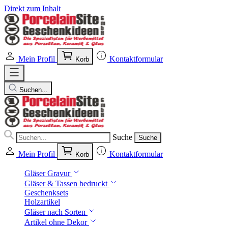
Direkt zum Inhalt
Mein Profil
Kontaktformular
Korb
Suchen...
Suche
Suche
Mein Profil
Kontaktformular
Korb
Gläser Gravur
Gläser & Tassen bedruckt
Geschenksets
Holzartikel
Gläser nach Sorten
Artikel ohne Dekor