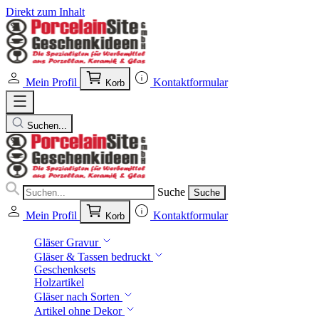
Direkt zum Inhalt
Mein Profil
Kontaktformular
Korb
Suchen...
Suche
Suche
Mein Profil
Kontaktformular
Korb
Gläser Gravur
Gläser & Tassen bedruckt
Geschenksets
Holzartikel
Gläser nach Sorten
Artikel ohne Dekor