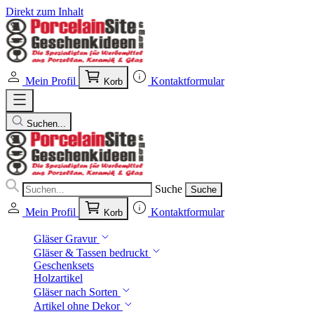
Direkt zum Inhalt
Mein Profil
Kontaktformular
Korb
Suchen...
Suche
Suche
Mein Profil
Kontaktformular
Korb
Gläser Gravur
Gläser & Tassen bedruckt
Geschenksets
Holzartikel
Gläser nach Sorten
Artikel ohne Dekor