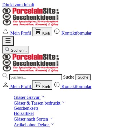
Direkt zum Inhalt
Mein Profil
Kontaktformular
Korb
Suchen...
Suche
Suche
Mein Profil
Kontaktformular
Korb
Gläser Gravur
Gläser & Tassen bedruckt
Geschenksets
Holzartikel
Gläser nach Sorten
Artikel ohne Dekor