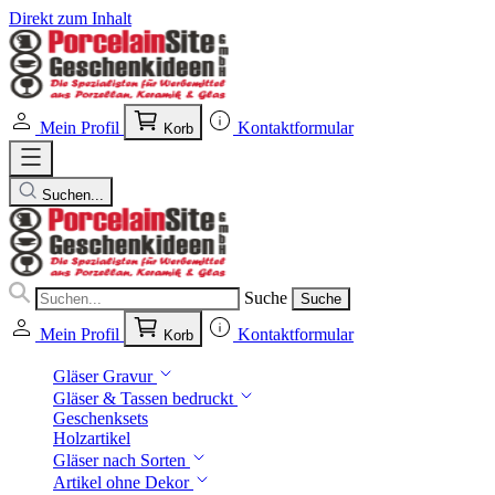
Direkt zum Inhalt
Mein Profil
Kontaktformular
Korb
Suchen...
Suche
Suche
Mein Profil
Kontaktformular
Korb
Gläser Gravur
Gläser & Tassen bedruckt
Geschenksets
Holzartikel
Gläser nach Sorten
Artikel ohne Dekor