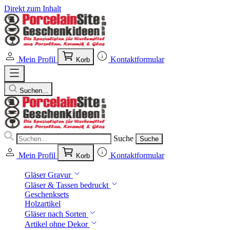
Direkt zum Inhalt
Mein Profil
Kontaktformular
Korb
Suchen...
Suche
Suche
Mein Profil
Kontaktformular
Korb
Gläser Gravur
Gläser & Tassen bedruckt
Geschenksets
Holzartikel
Gläser nach Sorten
Artikel ohne Dekor