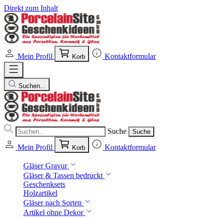
Direkt zum Inhalt
Mein Profil
Kontaktformular
Korb
Suchen...
Suche
Suche
Mein Profil
Kontaktformular
Korb
Gläser Gravur
Gläser & Tassen bedruckt
Geschenksets
Holzartikel
Gläser nach Sorten
Artikel ohne Dekor