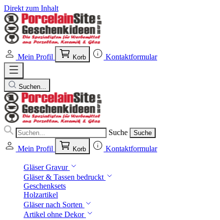
Direkt zum Inhalt
Mein Profil
Kontaktformular
Korb
Suchen...
Suche
Suche
Mein Profil
Kontaktformular
Korb
Gläser Gravur
Gläser & Tassen bedruckt
Geschenksets
Holzartikel
Gläser nach Sorten
Artikel ohne Dekor