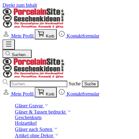
Direkt zum Inhalt
Mein Profil
Kontaktformular
Korb
Suchen...
Suche
Suche
Mein Profil
Kontaktformular
Korb
Gläser Gravur
Gläser & Tassen bedruckt
Geschenksets
Holzartikel
Gläser nach Sorten
Artikel ohne Dekor