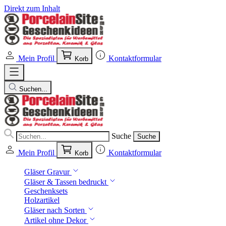
Direkt zum Inhalt
Mein Profil
Kontaktformular
Korb
Suchen...
Suche
Suche
Mein Profil
Kontaktformular
Korb
Gläser Gravur
Gläser & Tassen bedruckt
Geschenksets
Holzartikel
Gläser nach Sorten
Artikel ohne Dekor