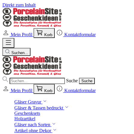
Direkt zum Inhalt
Mein Profil
Kontaktformular
Korb
Suchen...
Suche
Suche
Mein Profil
Kontaktformular
Korb
Gläser Gravur
Gläser & Tassen bedruckt
Geschenksets
Holzartikel
Gläser nach Sorten
Artikel ohne Dekor