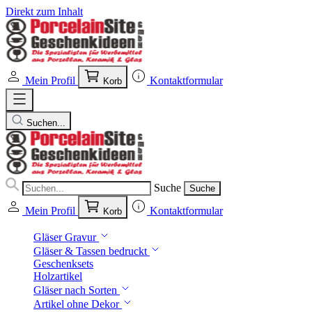
Direkt zum Inhalt
Mein Profil
Kontaktformular
Korb
Suchen...
Suche
Suche
Mein Profil
Kontaktformular
Korb
Gläser Gravur
Gläser & Tassen bedruckt
Geschenksets
Holzartikel
Gläser nach Sorten
Artikel ohne Dekor