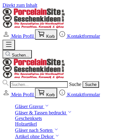
Direkt zum Inhalt
Mein Profil
Kontaktformular
Korb
Suchen...
Suche
Suche
Mein Profil
Kontaktformular
Korb
Gläser Gravur
Gläser & Tassen bedruckt
Geschenksets
Holzartikel
Gläser nach Sorten
Artikel ohne Dekor