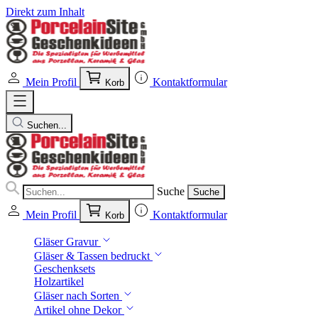
Direkt zum Inhalt
Mein Profil
Kontaktformular
Korb
Suchen...
Suche
Suche
Mein Profil
Kontaktformular
Korb
Gläser Gravur
Gläser & Tassen bedruckt
Geschenksets
Holzartikel
Gläser nach Sorten
Artikel ohne Dekor