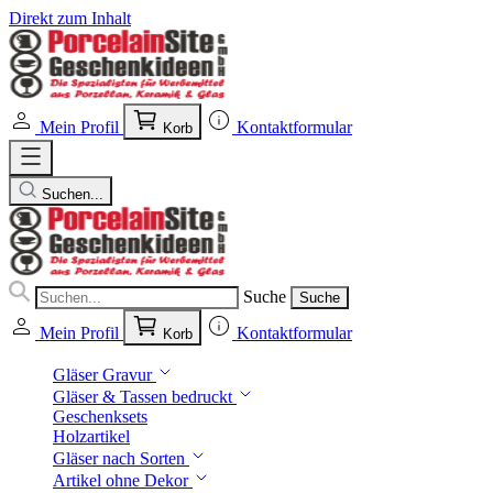
Direkt zum Inhalt
Mein Profil
Kontaktformular
Korb
Suchen...
Suche
Suche
Mein Profil
Kontaktformular
Korb
Gläser Gravur
Gläser & Tassen bedruckt
Geschenksets
Holzartikel
Gläser nach Sorten
Artikel ohne Dekor