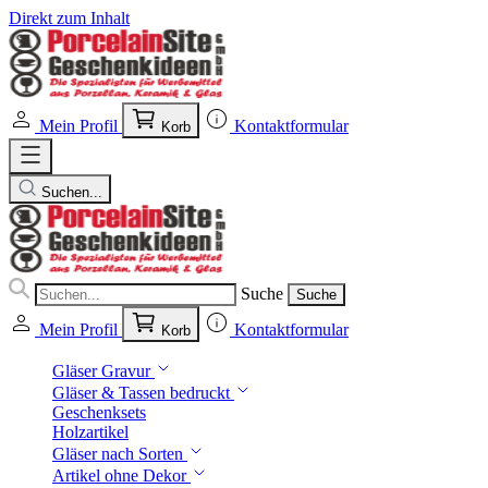
Direkt zum Inhalt
Mein Profil
Kontaktformular
Korb
Suchen...
Suche
Suche
Mein Profil
Kontaktformular
Korb
Gläser Gravur
Gläser & Tassen bedruckt
Geschenksets
Holzartikel
Gläser nach Sorten
Artikel ohne Dekor