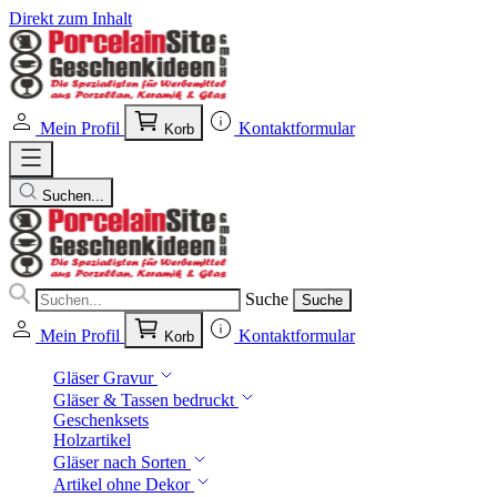
Direkt zum Inhalt
Mein Profil
Kontaktformular
Korb
Suchen...
Suche
Suche
Mein Profil
Kontaktformular
Korb
Gläser Gravur
Gläser & Tassen bedruckt
Geschenksets
Holzartikel
Gläser nach Sorten
Artikel ohne Dekor