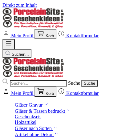
Direkt zum Inhalt
Mein Profil
Kontaktformular
Korb
Suchen...
Suche
Suche
Mein Profil
Kontaktformular
Korb
Gläser Gravur
Gläser & Tassen bedruckt
Geschenksets
Holzartikel
Gläser nach Sorten
Artikel ohne Dekor