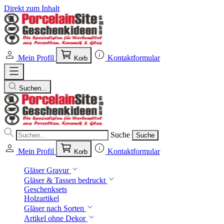
Direkt zum Inhalt
Mein Profil
Kontaktformular
Korb
Suchen...
Suche
Suche
Mein Profil
Kontaktformular
Korb
Gläser Gravur
Gläser & Tassen bedruckt
Geschenksets
Holzartikel
Gläser nach Sorten
Artikel ohne Dekor