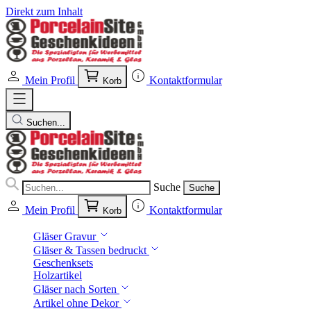
Direkt zum Inhalt
Mein Profil
Kontaktformular
Korb
Suchen...
Suche
Suche
Mein Profil
Kontaktformular
Korb
Gläser Gravur
Gläser & Tassen bedruckt
Geschenksets
Holzartikel
Gläser nach Sorten
Artikel ohne Dekor