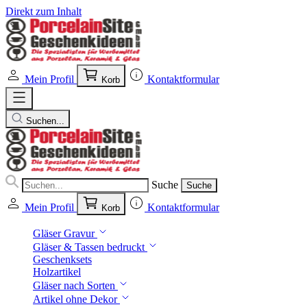
Direkt zum Inhalt
Mein Profil
Kontaktformular
Korb
Suchen...
Suche
Suche
Mein Profil
Kontaktformular
Korb
Gläser Gravur
Gläser & Tassen bedruckt
Geschenksets
Holzartikel
Gläser nach Sorten
Artikel ohne Dekor