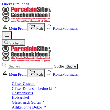
Direkt zum Inhalt
Mein Profil
Kontaktformular
Korb
Suchen...
Suche
Suche
Mein Profil
Kontaktformular
Korb
Gläser Gravur
Gläser & Tassen bedruckt
Geschenksets
Holzartikel
Gläser nach Sorten
Artikel ohne Dekor