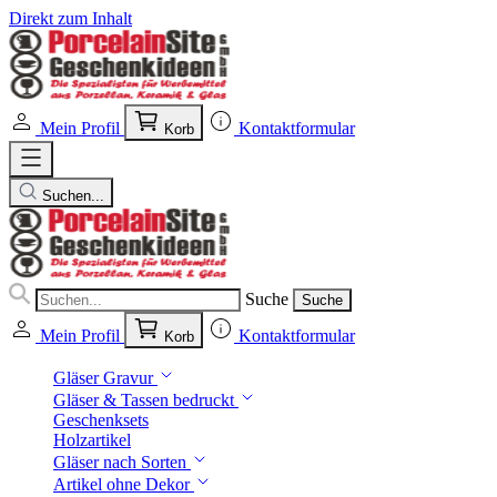
Direkt zum Inhalt
Mein Profil
Kontaktformular
Korb
Suchen...
Suche
Suche
Mein Profil
Kontaktformular
Korb
Gläser Gravur
Gläser & Tassen bedruckt
Geschenksets
Holzartikel
Gläser nach Sorten
Artikel ohne Dekor