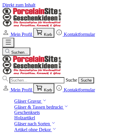
Direkt zum Inhalt
Mein Profil
Kontaktformular
Korb
Suchen...
Suche
Suche
Mein Profil
Kontaktformular
Korb
Gläser Gravur
Gläser & Tassen bedruckt
Geschenksets
Holzartikel
Gläser nach Sorten
Artikel ohne Dekor