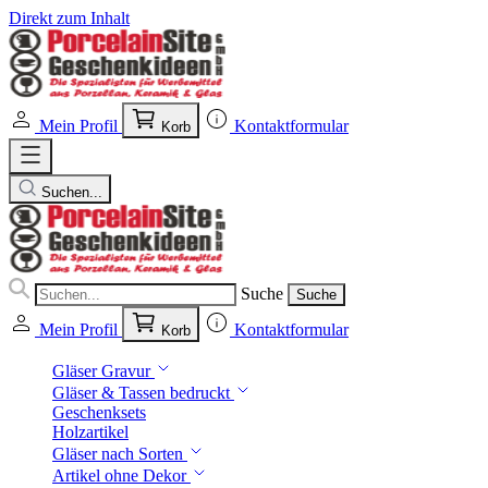
Direkt zum Inhalt
Mein Profil
Kontaktformular
Korb
Suchen...
Suche
Suche
Mein Profil
Kontaktformular
Korb
Gläser Gravur
Gläser & Tassen bedruckt
Geschenksets
Holzartikel
Gläser nach Sorten
Artikel ohne Dekor